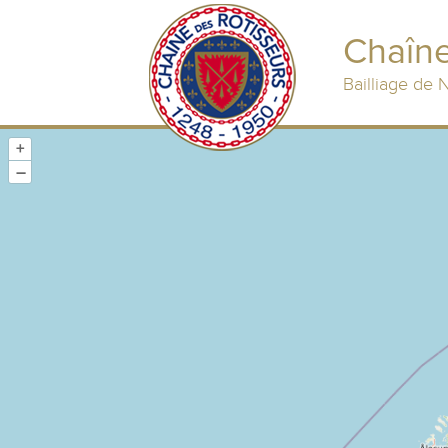
Chaîne
Bailliage de
+
–