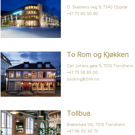
O. Skasliens veg 9, 7340 Oppdal
+47 73 60 50 80
To Rom og Kjøkken
Carl Johans gate 5, 7010 Trondheim
+47 73 56 89 00
booking@2rok.no
Tollbua
Brattørkaia 13b, 7010 Trondheim
+47 96 00 40 70