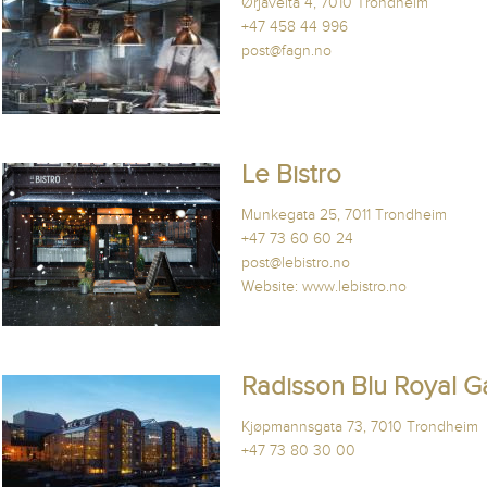
Ørjaveita 4, 7010 Trondheim
+47 458 44 996
post@fagn.no
Le Bistro
Munkegata 25, 7011 Trondheim
+47 73 60 60 24
post@lebistro.no
Website:
www.lebistro.no
Radisson Blu Royal G
Kjøpmannsgata 73, 7010 Trondheim
+47 73 80 30 00