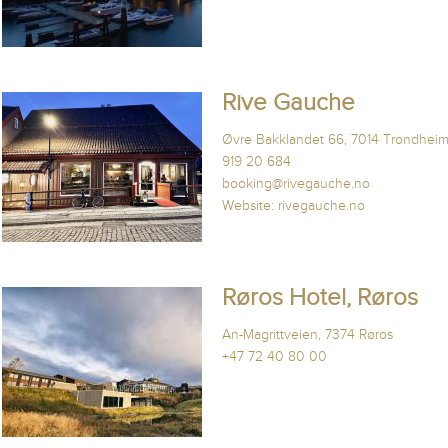
Rive Gauche
Øvre Bakklandet 66, 7014 Trondhei
919 20 684
booking@rivegauche.no
Website:
rivegauche.no
Røros Hotel, Røros
An-Magrittveien, 7374 Røros
+47 72 40 80 00