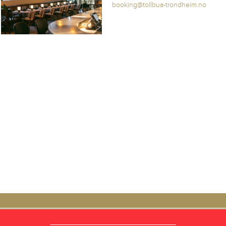
booking@tollbua-trondheim.no