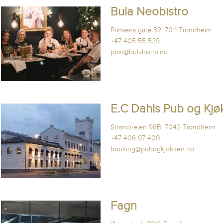
Bula Neobistro
Prinsens gate 32, 7011 Trondheim
+47 405 55 529
post@bulabistro.no
E.C Dahls Pub og Kjø
Strandveien 98B, 7042 Trondheim
+47 406 97 400
booking@pubogkjokken.no
Fagn