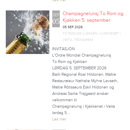
Champagnelunsj To Rom og
SEP
05
Kjøkken 5. september
05 SEP 2026
TO ROM OG KJØKKEN - KJØKKENET I
VEITA, TRONDHEIM
INVITASJON
L'Ordre Mondial Champagnelunsj
To Rom og Kjøkken
LØRDAG 5. SEPTEMBER 2026
Bailli Règional Roar Hildonen, Maître
Restaurateur Nathalie Myhre Løvseth,
Maître Rôtisseurs Eskil Hildonen og
Andreas Sørlie Trøjgaard ønsker
velkommen til
Champagnelunsj i Kjøkkenet i Veita
lørdag 5.…
Les mer