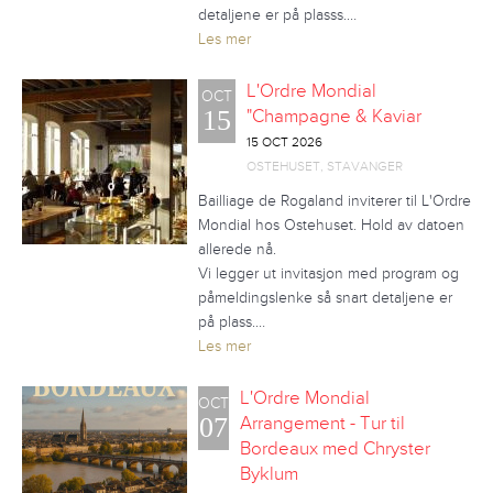
detaljene er på plasss.…
Les mer
L'Ordre Mondial
OCT
15
"Champagne & Kaviar
15 OCT 2026
OSTEHUSET, STAVANGER
Bailliage de Rogaland inviterer til L'Ordre
Mondial hos Ostehuset. Hold av datoen
allerede nå.
Vi legger ut invitasjon med program og
påmeldingslenke så snart detaljene er
på plass.…
Les mer
L'Ordre Mondial
OCT
07
Arrangement - Tur til
Bordeaux med Chryster
Byklum