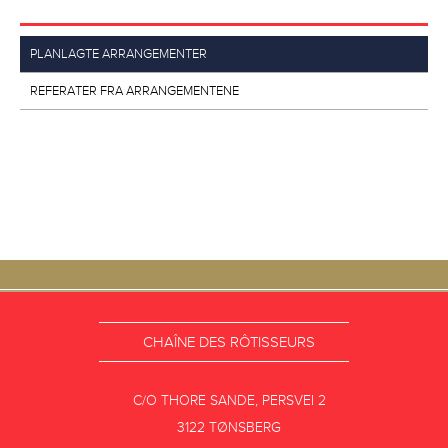
PLANLAGTE ARRANGEMENTER
REFERATER FRA ARRANGEMENTENE
CHAÎNE DES RÔTISSEURS
C/O THORE SANDE, PERSVEI 2
3122 TØNSBERG