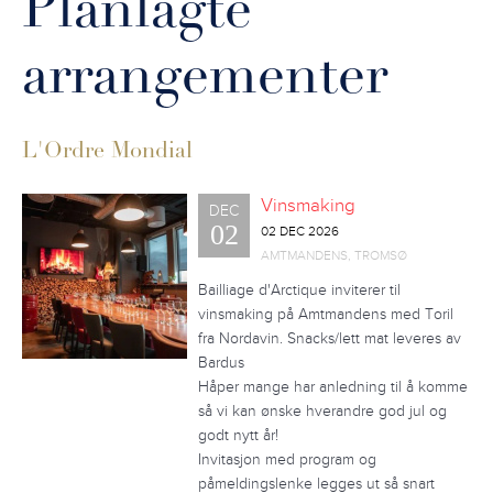
Planlagte
arrangementer
L'Ordre Mondial
Vinsmaking
DEC
02
02 DEC 2026
AMTMANDENS, TROMSØ
Bailliage d'Arctique inviterer til
vinsmaking på Amtmandens med Toril
fra Nordavin. Snacks/lett mat leveres av
Bardus
Håper mange har anledning til å komme
så vi kan ønske hverandre god jul og
godt nytt år!
Invitasjon med program og
påmeldingslenke legges ut så snart