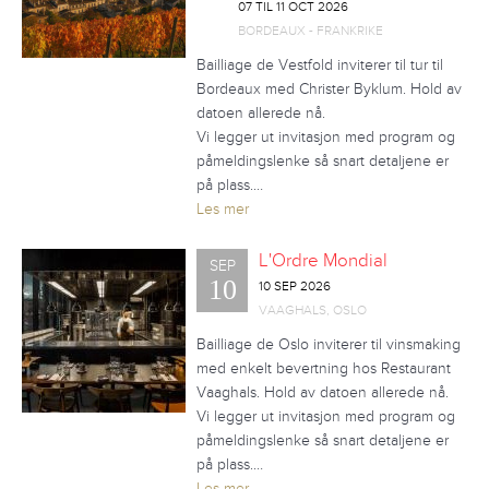
07 TIL 11 OCT 2026
BORDEAUX - FRANKRIKE
Bailliage de Vestfold inviterer til tur til
Bordeaux med Christer Byklum. Hold av
datoen allerede nå.
Vi legger ut invitasjon med program og
påmeldingslenke så snart detaljene er
på plass.…
Les mer
L'Ordre Mondial
SEP
10
10 SEP 2026
VAAGHALS, OSLO
Bailliage de Oslo inviterer til vinsmaking
med enkelt bevertning hos Restaurant
Vaaghals. Hold av datoen allerede nå.
Vi legger ut invitasjon med program og
påmeldingslenke så snart detaljene er
på plass.…
Les mer