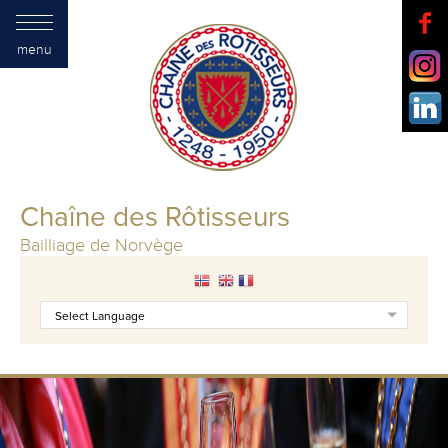
menu
Chaîne des Rôtisseurs
Bailliage de Norvège