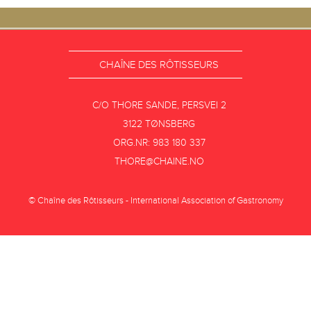
CHAÎNE DES RÔTISSEURS
C/O THORE SANDE, PERSVEI 2
3122 TØNSBERG
ORG.NR: 983 180 337
THORE@CHAINE.NO
© Chaîne des Rôtisseurs - International Association of Gastronomy