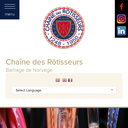
menu
Chaîne des Rôtisseurs
Bailliage de Norvège