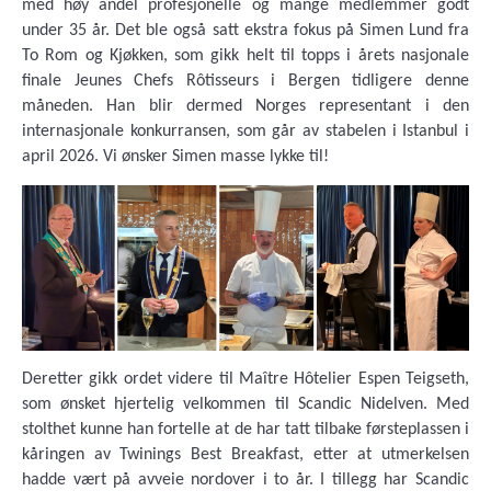
med høy andel profesjonelle og mange medlemmer godt
under 35 år. Det ble også satt ekstra fokus på Simen Lund fra
To Rom og Kjøkken, som gikk helt til topps i årets nasjonale
finale Jeunes Chefs Rôtisseurs i Bergen tidligere denne
måneden. Han blir dermed Norges representant i den
internasjonale konkurransen, som går av stabelen i Istanbul i
april 2026. Vi ønsker Simen masse lykke til!
Deretter gikk ordet videre til Maître Hôtelier Espen Teigseth,
som ønsket hjertelig velkommen til Scandic Nidelven. Med
stolthet kunne han fortelle at de har tatt tilbake førsteplassen i
kåringen av Twinings Best Breakfast, etter at utmerkelsen
hadde vært på avveie nordover i to år. I tillegg har Scandic