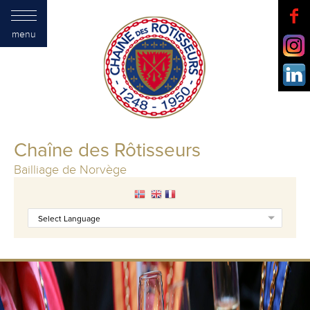
menu
Chaîne des Rôtisseurs
Bailliage de Norvège