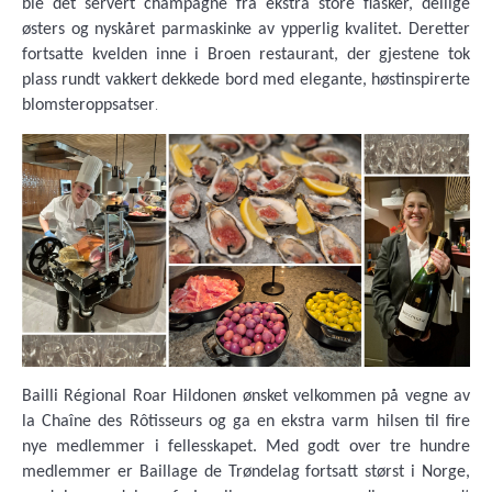
ble det servert champagne fra ekstra store flasker, deilige
østers og nyskåret parmaskinke av ypperlig kvalitet. Deretter
fortsatte kvelden inne i Broen restaurant, der gjestene tok
plass rundt vakkert dekkede bord med elegante, høstinspirerte
.
blomsteroppsatser
Bailli Régional Roar Hildonen ønsket velkommen på vegne av
la Chaîne des Rôtisseurs og ga en ekstra varm hilsen til fire
nye medlemmer i fellesskapet. Med godt over tre hundre
medlemmer er Baillage de Trøndelag fortsatt størst i Norge,