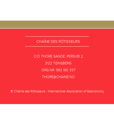
CHAÎNE DES RÔTISSEURS
C/O THORE SANDE, PERSVEI 2
3122 TØNSBERG
ORG.NR: 983 180 337
THORE@CHAINE.NO
© Chaîne des Rôtisseurs - International Association of Gastronomy