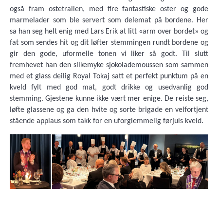
også fram ostetrallen, med fire fantastiske oster og gode
marmelader som ble servert som delemat på bordene. Her
sa han seg helt enig med Lars Erik at litt «arm over bordet» og
fat som sendes hit og dit løfter stemmingen rundt bordene og
gir den gode, uformelle tonen vi liker så godt. Til slutt
fremhevet han den silkemyke sjokolademoussen som sammen
med et glass deilig Royal Tokaj satt et perfekt punktum på en
kveld fylt med god mat, godt drikke og usedvanlig god
stemming. Gjestene kunne ikke vært mer enige. De reiste seg,
løfte glassene og ga den hvite og sorte brigade en velfortjent
stående applaus som takk for en uforglemmelig førjuls kveld.