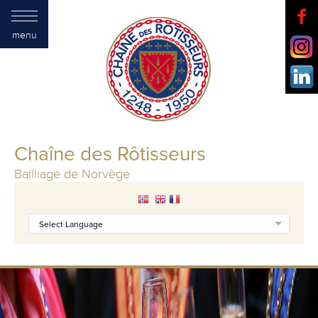
menu
Chaîne des Rôtisseurs
Bailliage de Norvège