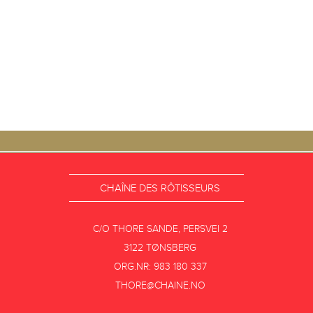
CHAÎNE DES RÔTISSEURS
C/O THORE SANDE, PERSVEI 2
3122 TØNSBERG
ORG.NR: 983 180 337
THORE@CHAINE.NO