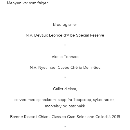
​Menyen var som følger:
Brød og smør
N.V. Devaux Léonce d'Albe Special Reserve
*
Vitello Tonnato
N.V. Nyetimber Cuvée Chérie Demi-Sec
*
Grillet dielam,
servert med spinatkrem, sopp fra Toppsopp, syltet rødløk,
morkelsjy og pastinakk
Barone Ricasoli Chianti Classico Gran Selezione Colledilá 2019
*