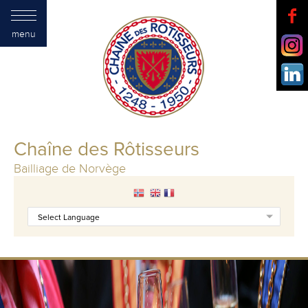
menu
Chaîne des Rôtisseurs
Bailliage de Norvège