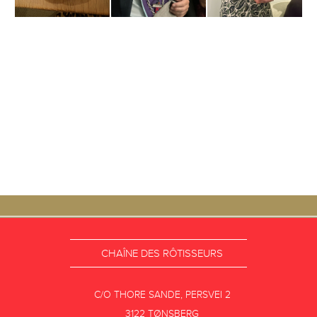
CHAÎNE DES RÔTISSEURS
C/O THORE SANDE, PERSVEI 2
3122 TØNSBERG