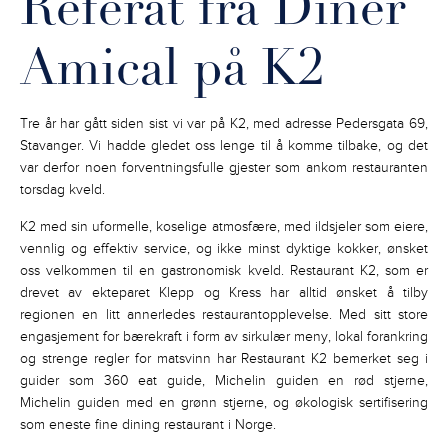
Referat fra Dîner
Amical på K2
Tre år har gått siden sist vi var på K2, med adresse Pedersgata 69,
Stavanger.
Vi hadde gledet oss lenge til å komme tilbake, og det
var derfor noen forventningsfulle gjester som ankom restauranten
torsdag kveld.
K2 med sin uformelle, koselige atmosfære, med ildsjeler som eiere,
vennlig og effektiv service, og ikke minst dyktige kokker, ønsket
oss velkommen til en gastronomisk kveld. Restaurant K2, som er
drevet av ekteparet Klepp og Kress har alltid ønsket å tilby
regionen en litt annerledes restaurantopplevelse. Med sitt store
engasjement for bærekraft i form av sirkulær meny, lokal forankring
og strenge regler for matsvinn har Restaurant K2 bemerket seg i
guider som
360 eat guide,
Michelin guiden en rød stjerne,
Michelin guiden med en grønn stjerne, og
økologisk sertifisering
som eneste fine dining restaurant i Norge.