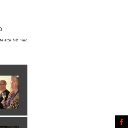
8
telette fylt med