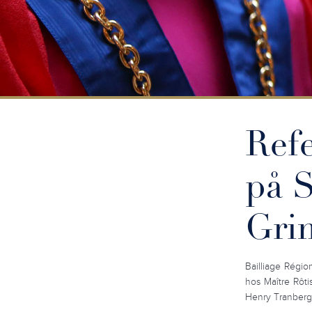
Refe
på 
Gri
Bailliage Régi
hos Maître Rôti
Henry Tranber