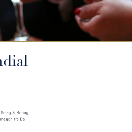
ndial
på Smag & Behag
asjon fra Bailli