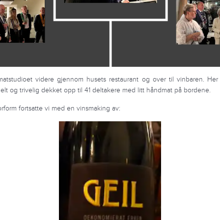
matstudioet videre gjennom husets restaurant og over til vinbaren. Her
elt og trivelig dekket opp til 41 deltakere med litt håndmat på bordene.
orform fortsatte vi med en vinsmaking av: