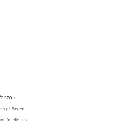
lfonzo»
ten på flasken.
e fortelle at vi