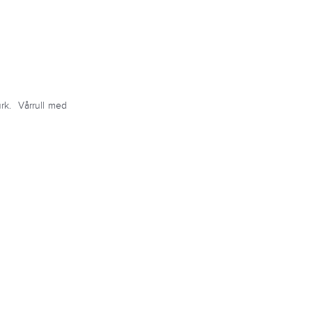
urk. Vårrull med