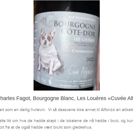
harles Fagot, Bourgogne Blanc, Les Louères «Cuvée A
t som en deilig hvilevin. Vi så dessverre ikke annet til Alfonzo en etiket
alte litt om hva de hadde skapt i de lokalene de nå hadde i bruk, og kunn
bort fra at de også hadde vært brukt som gledeshus.