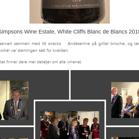
Simpsons Wine Estate, White Cliffs Blanc de Blancs 201
 servert sammen med litt snacks: Andeterrine på grillet brioche, og tar
orkel var stemingen satt for kvelden.
atet finner dere mer detaljer om alle vinene)