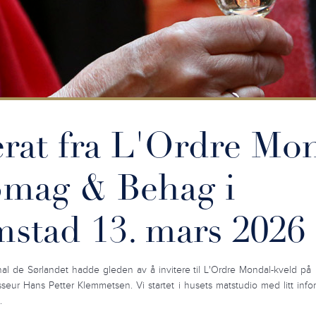
rat fra L'Ordre Mo
Smag & Behag i
mstad 13. mars 2026
onal de Sørlandet hadde gleden av å invitere til L'Ordre Mondal-kveld 
sseur Hans Petter Klemmetsen. Vi startet i husets matstudio med litt inform
g.