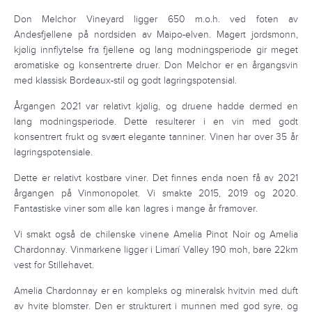
Don Melchor Vineyard ligger 650 m.o.h. ved foten av
Andesfjellene på nordsiden av Maipo-elven. Magert jordsmonn,
kjølig innflytelse fra fjellene og lang modningsperiode gir meget
aromatiske og konsentrerte druer. Don Melchor er en årgangsvin
med klassisk Bordeaux-stil og godt lagringspotensial.
Årgangen 2021 var relativt kjølig, og druene hadde dermed en
lang modningsperiode. Dette resulterer i en vin med godt
konsentrert frukt og svært elegante tanniner. Vinen har over 35 år
lagringspotensiale.
Dette er relativt kostbare viner. Det finnes enda noen få av 2021
årgangen på Vinmonopolet. Vi smakte 2015, 2019 og 2020.
Fantastiske viner som alle kan lagres i mange år framover.
Vi smakt også de chilenske vinene Amelia Pinot Noir og Amelia
Chardonnay. Vinmarkene ligger i Limarí Valley 190 moh, bare 22km
vest for Stillehavet.
Amelia Chardonnay er en kompleks og mineralsk hvitvin med duft
av hvite blomster. Den er strukturert i munnen med god syre, og