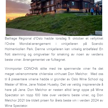
Bailliage Régional d'Oslo hadde torsdag 9. oktober et vellykket
l'Ordre Mondial-arrangement i vinkjelleren på Scandic
Holmenkollen Park. Denne vinkjelleren kan virkelig anbefales! En
flott stemning og omgivelser for smaking av noen av verdens
beste viner. Arrangementet var fulltegnet.
Vinimportør CONCHA stilte med tre spennende viner fra det
meget velrenommerte chilenske vinhuset Don Melchor. Med oss
til å presentere vinene hadde vi gründer av Oslo Wine School og
Master of Wine, Jane Nisbet Huseby. Det var veldig inspirerende å
høre på Jane. Don Melchor er nesten alltid langt oppe på Wine
Spectator sin topp 100 liste over verdens beste viner, og Don
Melchor 2021 ble tildelt prisen for årets beste vin i verden 2024 av
Wine Spectator.