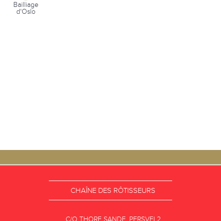
Bailliage
d'Oslo
CHAÎNE DES RÔTISSEURS
C/O THORE SANDE, PERSVEI 2