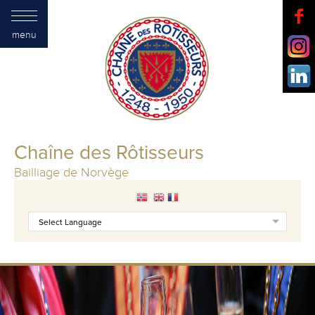
menu
Chaîne des Rôtisseurs
Bailliage de Norvège