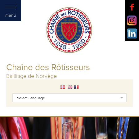
menu
Chaîne des Rôtisseurs
Bailliage de Norvège