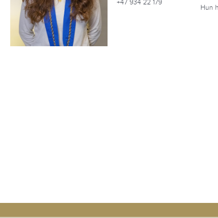
+47 934 22 179
Hun h