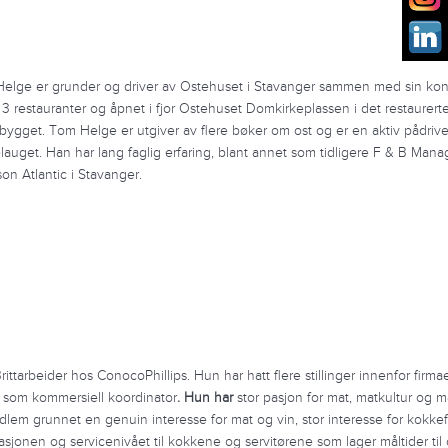
elge er grunder og driver av Ostehuset i Stavanger sammen med sin ko
 3 restauranter og åpnet i fjor Ostehuset Domkirkeplassen i det restaurer
bygget. Tom Helge er utgiver av flere bøker om ost og er en aktiv pådriver
lauget. Han har lang faglig erfaring, blant annet som tidligere F & B Mana
on Atlantic i Stavanger.
itt
arbeider hos ConocoPhillips. Hun har hatt flere stillinger innenfor firmae
 som kommersiell koordinator
. Hun har
stor pasjon for mat, matkultur og 
dlem grunnet en genuin interesse for mat og vin, stor interesse for kokke
sjonen og servicenivået til kokkene og servitørene som lager måltider til 