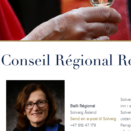
Conseil Régional R
Solve
Bailli Régional
inn i 
Solveig Åsland
Solvei
Send en e-post til Solveig
utdann
+47 916 47 179
Pensjo