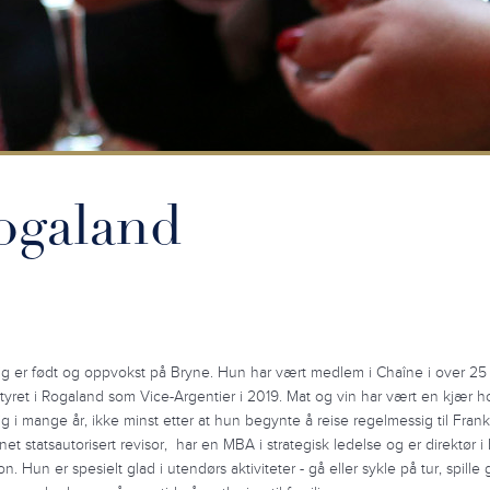
ogaland
ig er født og oppvokst på Bryne. Hun har vært medlem i Chaîne i over 25
styret i Rogaland som Vice-Argentier i 2019. Mat og vin har vært en kjær h
g i mange år, ikke minst etter at hun begynte å reise regelmessig til Frank
et statsautorisert revisor, har en MBA i strategisk ledelse og er direktør i
n. Hun er spesielt glad i utendørs aktiviteter - gå eller sykle på tur, spille g