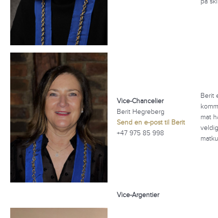
på sk
Berit 
Vice-Chancelier
komme
Berit Hegreberg
mat h
Send en e-post til Berit
veldi
+47 975 85 998
matkul
Vice-Argentier