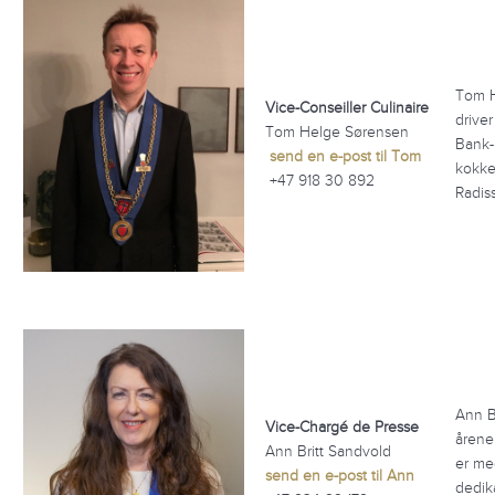
Tom H
Vice-Conseiller Culinaire
driver
Tom Helge Sørensen
Bank-
send en e-post til Tom
kokke
+47 918 30 892
Radiss
Ann Br
Vice-Chargé de Presse
årene
Ann Britt Sandvold
er me
send en e-post til Ann
dedika