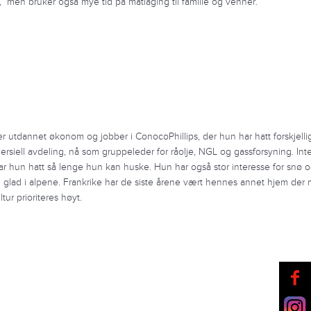
i, men bruker også mye tid på matlaging til familie og venner.
er utdannet økonom og jobber i ConocoPhillips, der hun har hatt forskjellige
rsiell avdeling, nå som gruppeleder for råolje, NGL og gassforsyning. Int
ar hun hatt så lenge hun kan huske. Hun har også stor interesse for snø o
g glad i alpene. Frankrike har de siste årene vært hennes annet hjem der 
tur prioriteres høyt.